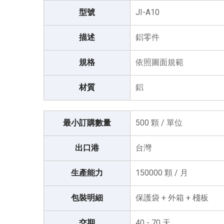
型號
JI-A10
描述
鋁零件
規格
依照圖面規範
材質
鋁
最小訂購數量
500 顆 / 單位
出口港
台灣
生產能力
150000 顆 / 月
包裝明細
保護袋 + 外箱 + 棧板
交期
40 - 70 天