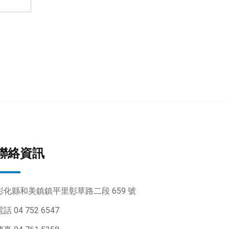
聯絡資訊
彰化縣和美鎮鎮平里彰草路二段 659 號
話 04 752 6547