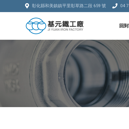
彰化縣和美鎮鎮平里彰草路二段 659 號
04 7
回到