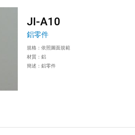
JI-A10
鋁零件
規格：依照圖面規範
材質：鋁
簡述：鋁零件