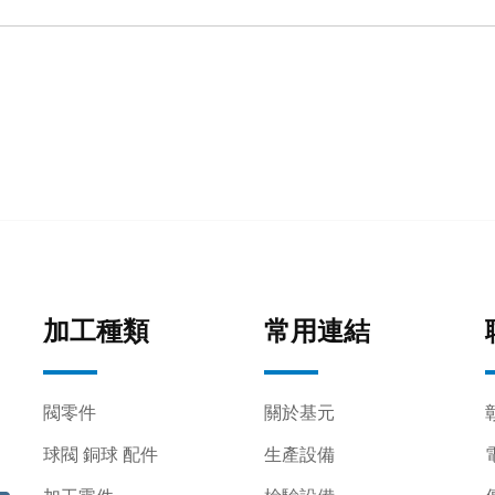
加工種類
常用連結
閥零件
關於基元
球閥 銅球 配件
生產設備
電