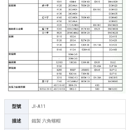
型號
JI-A11
描述
鐵製 六角螺帽