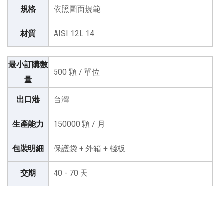
規格
依照圖面規範
材質
AISI 12L 14
最小訂購數
500 顆 / 單位
量
出口港
台灣
生產能力
150000 顆 / 月
包裝明細
保護袋 + 外箱 + 棧板
交期
40 - 70 天