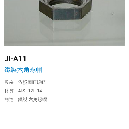
JI-A11
鐵製六角螺帽
規格：依照圖面規範
材質：AISI 12L 14
簡述：鐵製 六角螺帽