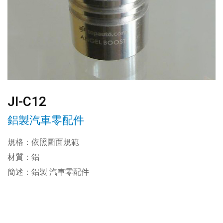
JI-C12
鋁製汽車零配件
規格：依照圖面規範
材質：鋁
簡述：鋁製 汽車零配件