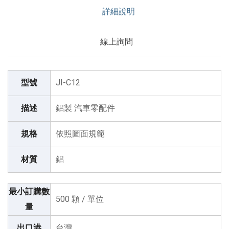
詳細說明
線上詢問
型號
JI-C12
描述
鋁製 汽車零配件
規格
依照圖面規範
材質
鋁
最小訂購數
500 顆 / 單位
量
出口港
台灣