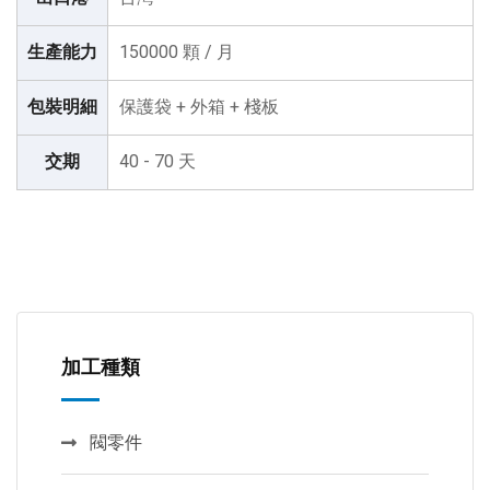
生產能力
150000 顆 / 月
包裝明細
保護袋 + 外箱 + 棧板
交期
40 - 70 天
加工種類
閥零件