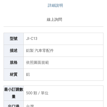
詳細說明
線上詢問
型號
JI-C13
描述
鋁製 汽車零配件
規格
依照圖面規範
材質
鋁
最小訂購數
500 顆 / 單位
量
出口港
台灣