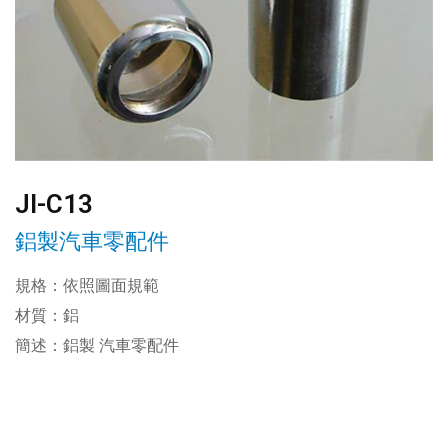
JI-C13
鋁製汽車零配件
規格：依照圖面規範
材質：鋁
簡述：鋁製 汽車零配件