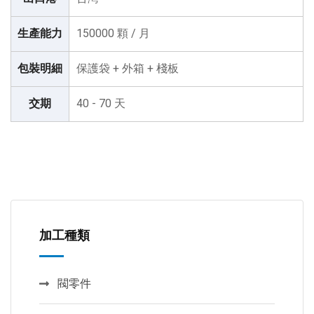
生產能力
150000 顆 / 月
包裝明細
保護袋 + 外箱 + 棧板
交期
40 - 70 天
加工種類
閥零件