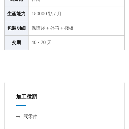
生產能力
150000 顆 / 月
包裝明細
保護袋 + 外箱 + 棧板
交期
40 - 70 天
加工種類
閥零件