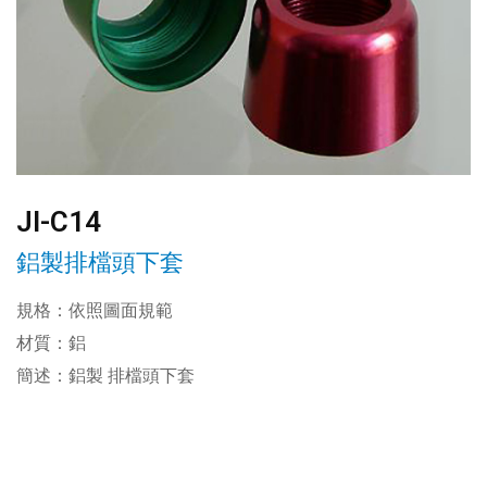
JI-C14
鋁製排檔頭下套
規格：依照圖面規範
材質：鋁
簡述：鋁製 排檔頭下套