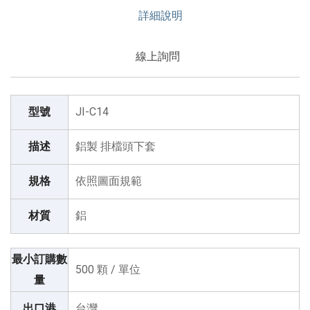
詳細說明
線上詢問
型號
JI-C14
描述
鋁製 排檔頭下套
規格
依照圖面規範
材質
鋁
最小訂購數
500 顆 / 單位
量
出口港
台灣