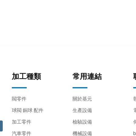
加工種類
常用連結
閥零件
關於基元
球閥 銅球 配件
生產設備
電
加工零件
檢驗設備
傳
汽車零件
機械設備
b