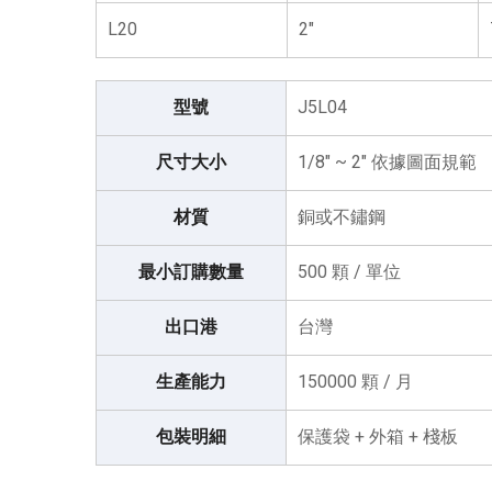
L20
2"
型號
J5L04
尺寸大小
1/8" ~ 2" 依據圖面規範
材質
銅或不鏽鋼
最小訂購數量
500 顆 / 單位
出口港
台灣
生產能力
150000 顆 / 月
包裝明細
保護袋 + 外箱 + 棧板