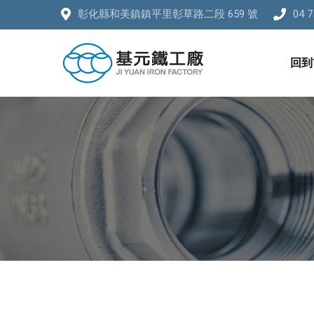
彰化縣和美鎮鎮平里彰草路二段 659 號
04 7
回到