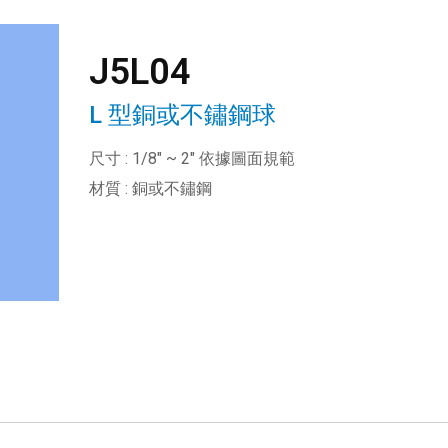
J5L04
L 型銅或不鏽鋼球
尺寸 : 1/8" ~ 2" 依據圖面規範
材質 : 銅或不鏽鋼