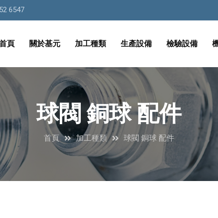
52 6547
首頁
關於基元
加工種類
生產設備
檢驗設備
球閥 銅球 配件
首頁
加工種類
球閥 銅球 配件